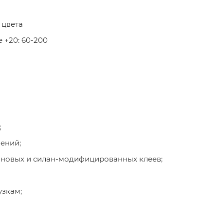
 цвета
е +20: 60-200
;
нений;
ановых и силан-модифицированных клеев;
узкам;