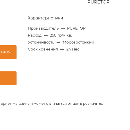
PURETOP
Характеристики
Производитель
—
PURETOP
Расход
—
250 гр/м.кв.
Устойчивость
—
Морозостойкий
Срок хранения
—
24 мес
РЗИНУ
тернет-магазина и может отличаться от цен в розничных