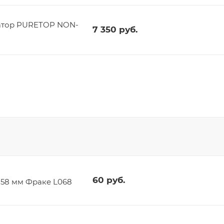
атор PURETOP NON-
7 350
руб.
60
руб.
t 58 мм Фраке L068