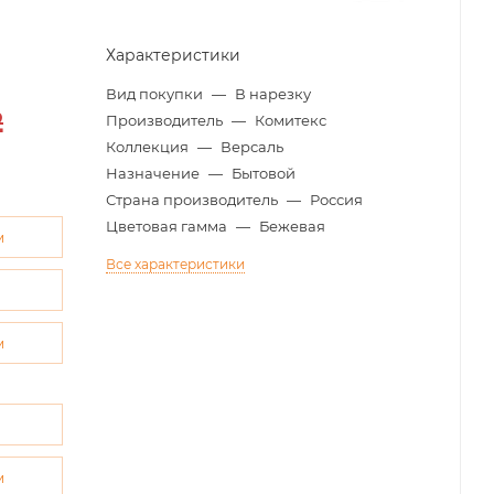
Характеристики
Вид покупки
—
В нарезку
2
Производитель
—
Комитекс
Коллекция
—
Версаль
Назначение
—
Бытовой
Страна производитель
—
Россия
Цветовая гамма
—
Бежевая
м
Все характеристики
м
м
м