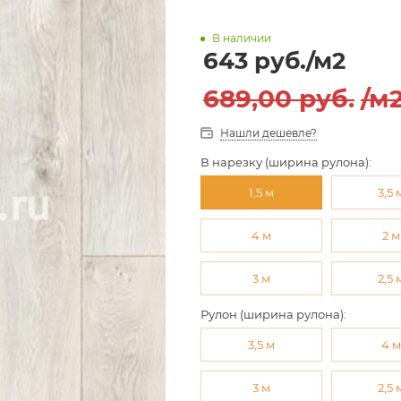
В наличии
643
руб.
/м2
689,00
руб.
/м
Нашли дешевле?
В нарезку (ширина рулона):
1,5 м
3,5 
4 м
2 м
3 м
2,5 
Рулон (ширина рулона):
3,5 м
4 
3 м
2,5 