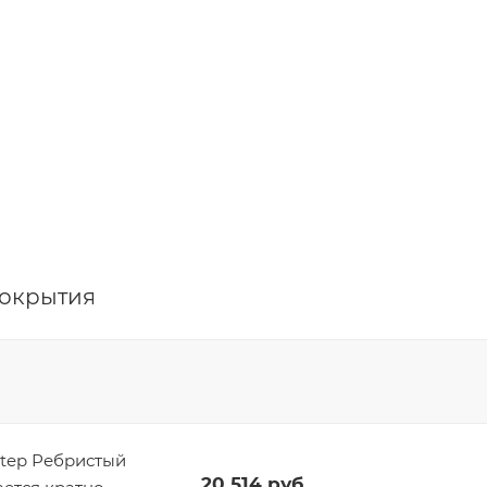
покрытия
tep Ребристый
20 514
руб.