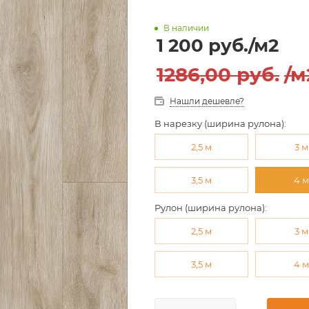
В наличии
1 200
руб.
/м2
1286,00
руб.
/м
Нашли дешевле?
В нарезку (ширина рулона):
2,5 м
3 м
3,5 м
4 
Рулон (ширина рулона):
2,5 м
3 м
3,5 м
4 