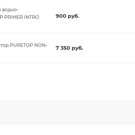
 водно-
900
руб.
OP PRIMER INTRO
атор PURETOP NON-
7 350
руб.