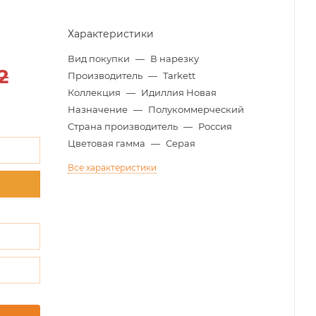
Характеристики
Вид покупки
—
В нарезку
2
Производитель
—
Tarkett
Коллекция
—
Идиллия Новая
Назначение
—
Полукоммерческий
Страна производитель
—
Россия
Цветовая гамма
—
Серая
Все характеристики
м
м