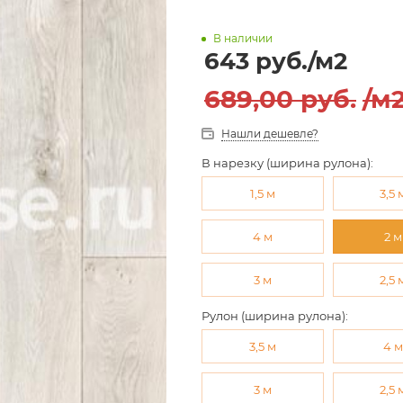
В наличии
643
руб.
/м2
689,00
руб.
/м
Нашли дешевле?
В нарезку (ширина рулона):
1,5 м
3,5 
4 м
2 м
3 м
2,5 
Рулон (ширина рулона):
3,5 м
4 
3 м
2,5 