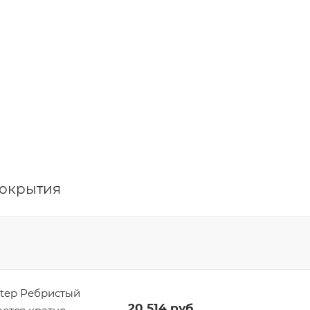
покрытия
tep Ребристый
20 514
руб.