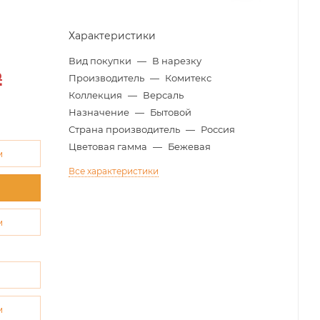
Характеристики
Вид покупки
—
В нарезку
2
Производитель
—
Комитекс
Коллекция
—
Версаль
Назначение
—
Бытовой
Страна производитель
—
Россия
Цветовая гамма
—
Бежевая
м
Все характеристики
м
м
м