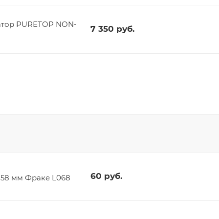
атор PURETOP NON-
7 350
руб.
60
руб.
t 58 мм Фраке L068